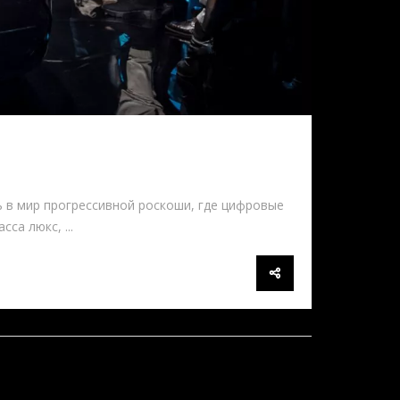
ь в мир прогрессивной роскоши, где цифровые
са люкс, ...