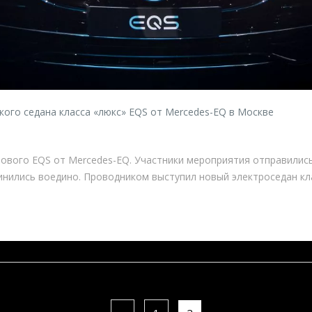
кого седана класса «люкс» EQS от Mercedes-EQ в Москве
нового EQS от Mercedes-EQ. Участники мероприятия отправилис
инились воедино. Проводником выступил новый электроседан клас