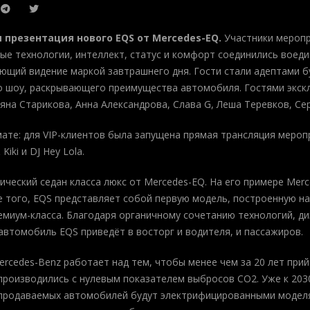
 презентация нового EQS от Mercedes-EQ.
Участники меропр
ые технологии, интеллект, статус и комфорт соединились воед
ющий видение маркой завтрашнего дня. Гости стали адептами буд
о шоу, раскрывающего преимущества автомобиля. Гостями экск
ьяна Старикова, Анна Александрова, Слава G, Леша Теревков, Се
мате: для VIP-клиентов была запущена прямая трансляция мероп
iki и DJ Hey Lola.
ический седан класса люкс от Mercedes-EQ. На его примере Mer
 того, EQS представляет собой первую модель, построенную на
емиум-класса. Благодаря органичному сочетанию технологий, ди
втомобиль EQS приведёт в восторг и водителя, и пассажиров.
ercedes-Benz работает над тем, чтобы менее чем за 20 лет прий
роизводились с нулевым показателем выбросов CO2. Уже к 2030
 продаваемых автомобилей будут электрифицированными моделя