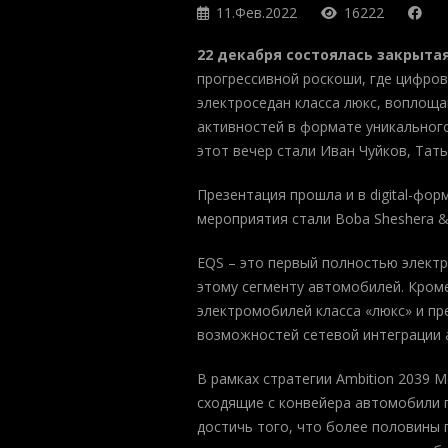
11.Фев.2022
16222
22 декабря состоялась закрытая
прогрессивной роскоши, где цифров
электроседан класса люкс, воплоща
активностей в формате уникальног
этот вечер стали Иван Чуйков, Тат
Презентация прошла и в digital-фор
мероприятия стали Boba Sheshera & K
EQS – это первый полностью электр
этому сегменту автомобилей. Кроме
электромобилей класса «люкс» и пр
возможностей сетевой интеграции а
В рамках стратегии Ambition 2039 M
сходящие с конвейера автомобили п
достичь того, что более половины