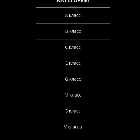
КАТЕГОРИИ
A класс
B класс
C класс
E класс
G класс
M класс
S класс
V класса