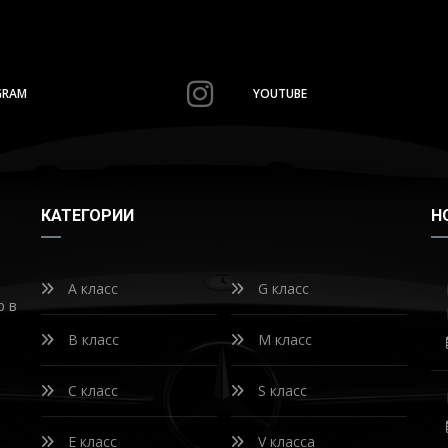
GRAM
YOUTUBE
КАТЕГОРИИ
Н
A класс
G класс
р в
B класс
M класс
C класс
S класс
E класс
V класса