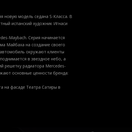
я новую модель седана S-Класса. В
стный испанский художник Игнаси
des-Maybach. Серия начинается
ьма Майбаха на создание своего
й автомобиль окружают клиенты
поднимается в звездное небо, а
й решетку радиатора Mercedes-
ажают основные ценности бренда:
а на фасаде Театра Сатиры в