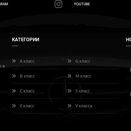
GRAM
YOUTUBE
КАТЕГОРИИ
Н
A класс
G класс
р в
B класс
M класс
C класс
S класс
E класс
V класса