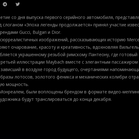
етие со дня выпуска первого серийного автомобиля, представля
 слоганом «Эпоха легенды продолжается» принял участие изве
ндами Gucci, Bulgari и Dior.
 сюрреалистичных изображений, рассказывающих историю Merce
яют очарование, красоту и креативность, вдохновляя Вильгел
обляется украшенному резьбой римскому Пантеону, где готовы
 третьей иллюстрации Maybach вместе с элегантным пассажиром 
 зависший в воздухе город будущего, очертаниями напоминающи
образы лотосов, золотого феникса и механических колибри отр
кую мощность.
Монреалем, были воплощены брендом в формате видео-меппинг
удожника будут транслироваться до конца декабря.